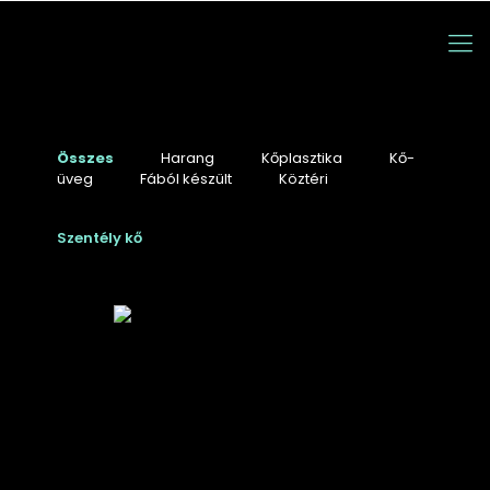
Összes
Harang
Kőplasztika
Kő-
üveg
Fából készült
Köztéri
Szentély kő