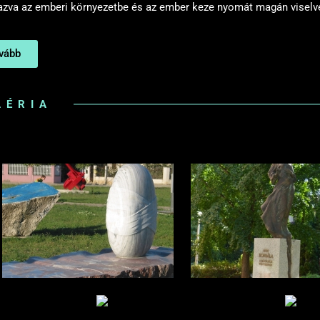
zva az emberi környezetbe és az ember keze nyomát magán viselve 
vább
LÉRIA