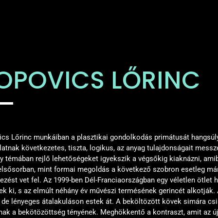
OPOVICS LŐRINC
cs Lőrinc munkáiban a plasztikai gondolkodás primátusát hangsúly
atnak következetes, tiszta, logikus, az anyag tulajdonságait mess
y témában rejlő lehetőségeket igyekszik a végsőkig kiaknázni, ami
 elsősorban, mint formai megoldás a következő szobron esetleg m
ezést vet fel. Az 1999-ben Dél-Franciaországban egy véletlen ötlet
ek ki, s az elmúlt néhány év művészi termésének gerincét alkotják.
 de lényeges átalakuláson estek át. A beköltözött kövek simára csi
nak a bekötözöttség tényének. Meghökkentő a kontraszt, amit az új 