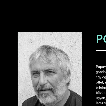
P
Popovi
gondol
egy-eg
ötlet,
értelm
bővült
ugyan,
látsza