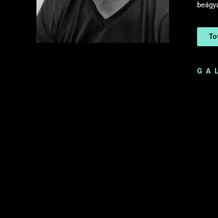
beágya
To
GA