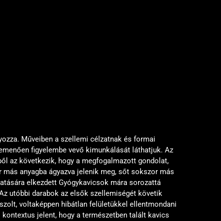
ozza. Műveiben a szellemi célzatnak és formai
zemenően figyelembe vevő kimunkálását láthatjuk. Az
ből az következik, hogy a megfogalmazott gondolat,
ár más anyagba ágyazva jelenik meg, sőt sokszor más
 hatására elkezdett Gyógykavicsok mára sorozattá
 Az utóbbi darabok az elsők szellemiségét követik
szolt, voltaképpen hibátlan felületükkel ellentmondani
kontextus jelent, hogy a természetben talált kavics