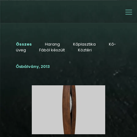
Összes
Harang
Kőplasztika
Kő-
üveg
Fából készült
Köztéri
Ősbálvány, 2013