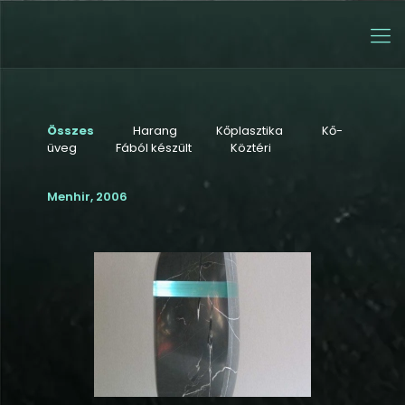
Összes
Harang
Kőplasztika
Kő-
üveg
Fából készült
Köztéri
Menhir, 2006