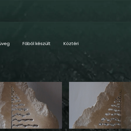
üveg
Fából készült
Köztéri