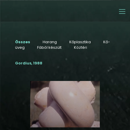
Összes
Harang
Kőplasztika
Kő-
üveg
Fából készült
Köztéri
Gordius, 1988