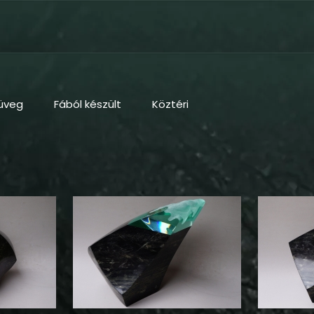
üveg
Fából készült
Köztéri