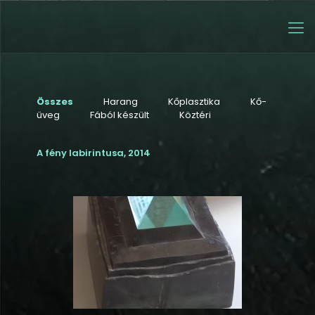
Összes
Harang
Kőplasztika
Kő-
üveg
Fából készült
Köztéri
A fény labirintusa, 2014