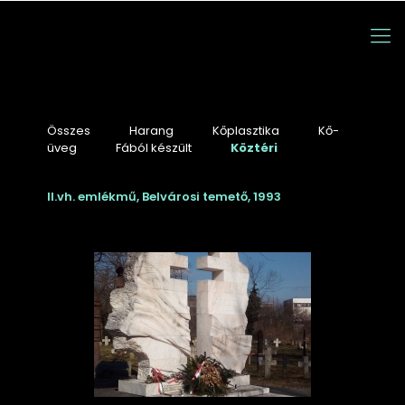
Összes
Harang
Kőplasztika
Kő-
üveg
Fából készült
Köztéri
II.vh. emlékmű, Belvárosi temető, 1993